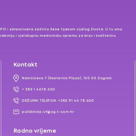
MPO i zdravstvena zaštita žene tijekom cijelog života. U tu smo
jmoderniju i cjelokupnu medicinsku opremu za brzu i kvalitetnu
Kontakt
Nemčićeva 7 (Kvaternik Plaza), 100 00 Zagreb
+ 385 1 4678 600
DEŽURNI TELEFON: +385 91 46 78 600
poliklinika.ivf@zg.t-com.hr
Radno vrijeme