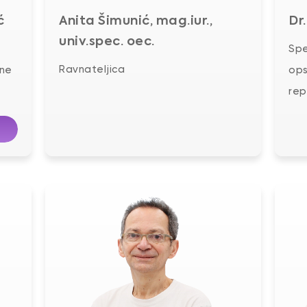
ć
Anita Šimunić, mag.iur.,
Dr
univ.spec. oec.
Spe
Ravnateljica
ane
ops
rep