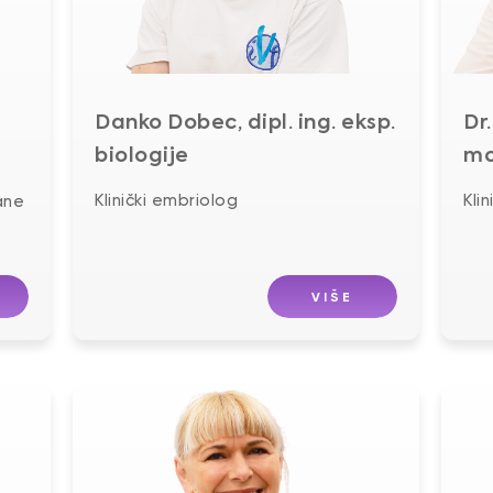
Danko Dobec, dipl. ing. eksp.
Dr.
biologije
mo
Klinički embriolog
Kli
ane
VIŠE