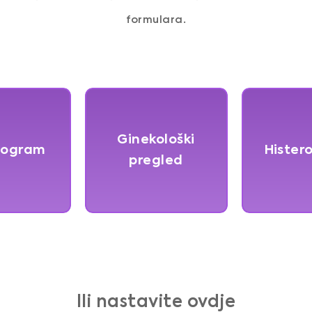
formulara.
Ginekološki
iogram
Hister
pregled
Ili nastavite ovdje