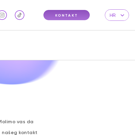
HR
KONTAKT
EN
DE
 Molimo vas da
m našeg kontakt